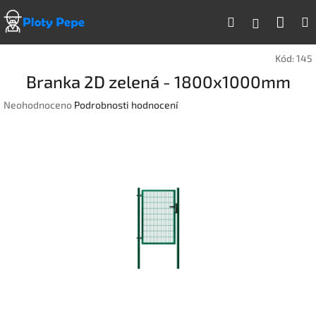
Přejít
Náku
Hledat
na
Přihlášen
obsah
koší
Kód:
145
Branka 2D zelená - 1800x1000mm
Průměrné
Neohodnoceno
Podrobnosti hodnocení
hodnocení
produktu
je
0,0
z
5
hvězdiček.