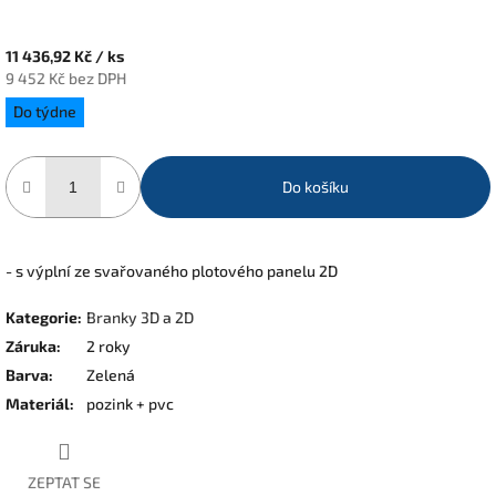
11 436,92 Kč
/ ks
9 452 Kč bez DPH
Měrná
Do týdne
cena:
Do košíku
- s výplní ze svařovaného plotového panelu 2D
Kategorie
:
Branky 3D a 2D
Záruka
:
2 roky
Barva
:
Zelená
Materiál
:
pozink + pvc
ZEPTAT SE