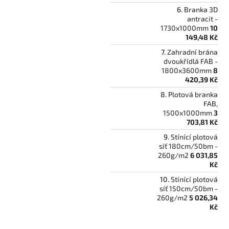
Branka 3D
antracit -
1730x1000mm
10
149,48 Kč
Zahradní brána
dvoukřídlá FAB -
1800x3600mm
8
420,39 Kč
Plotová branka
FAB,
1500x1000mm
3
703,81 Kč
Stínící plotová
síť 180cm/50bm -
260g/m2
6 031,85
Kč
Stínící plotová
síť 150cm/50bm -
260g/m2
5 026,34
Kč