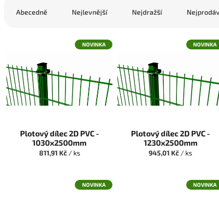
a
Abecedně
Nejlevnější
Nejdražší
Nejprodáv
z
e
V
n
NOVINKA
NOVINKA
ý
í
p
p
i
r
s
o
p
d
r
u
o
k
d
t
Plotový dílec 2D PVC -
Plotový dílec 2D PVC -
u
ů
1030x2500mm
1230x2500mm
k
811,91 Kč
/ ks
945,01 Kč
/ ks
t
ů
NOVINKA
NOVINKA