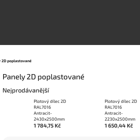
y 2D poplastované
Panely 2D poplastované
Nejprodávanější
Plotový dílec 2D
Plotový dílec 2D
RAL7016
RAL7016
Antracit-
Antracit-
2430x2500mm
2230x2500mm
1 784,75 Kč
1 650,44 Kč
Ř