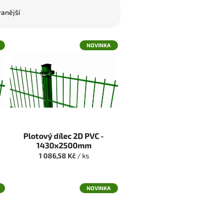
anější
NOVINKA
Plotový dílec 2D PVC -
1430x2500mm
1 086,58 Kč
/ ks
NOVINKA