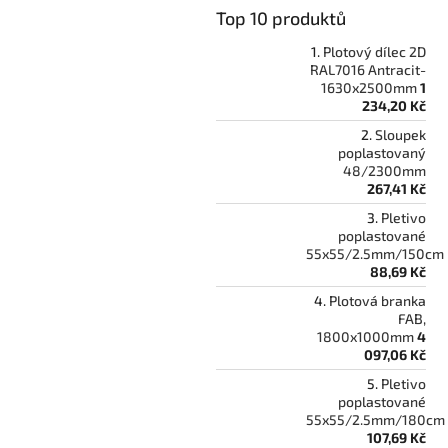
Top 10 produktů
Plotový dílec 2D
RAL7016 Antracit-
1630x2500mm
1
234,20 Kč
Sloupek
poplastovaný
48/2300mm
267,41 Kč
Pletivo
poplastované
55x55/2.5mm/150cm
88,69 Kč
Plotová branka
FAB,
1800x1000mm
4
097,06 Kč
Pletivo
poplastované
55x55/2.5mm/180cm
107,69 Kč