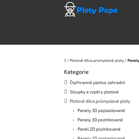
Přejít
na
obsah
Domů
/
Plotové dílce,průmyslové ploty
/
Panel
P
Kategorie
Přeskočit
o
kategorie
s
Čtyřhranné pletivo zahradní
t
Sloupky a vzpěry plotové
r
a
Plotové dílce,průmyslové ploty
n
Panely 3D poplastované
n
í
Panely 3D pozinkované
p
Panel 2D pozinkované
a
Panely 2D poplastované