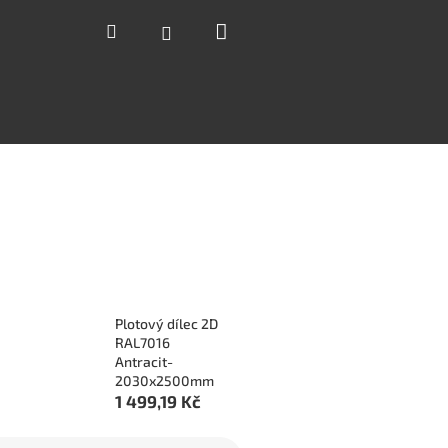
Nákupní
Hledat
Přihlášení
košík
Plotový dílec 2D
RAL7016
Antracit-
2030x2500mm
1 499,19 Kč