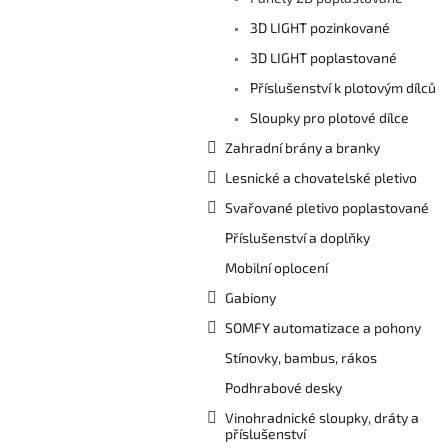
n
e
3D LIGHT pozinkované
l
3D LIGHT poplastované
Příslušenství k plotovým dílců
Sloupky pro plotové dílce
Zahradní brány a branky
Lesnické a chovatelské pletivo
Svařované pletivo poplastované
Příslušenství a doplňky
Mobilní oplocení
Gabiony
SOMFY automatizace a pohony
Stínovky, bambus, rákos
Podhrabové desky
Vinohradnické sloupky, dráty a
příslušenství