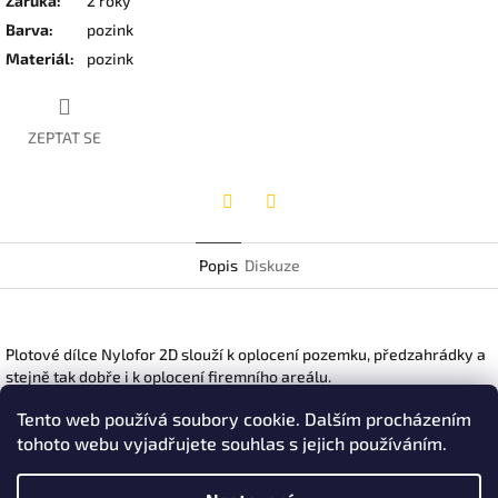
Záruka
:
2 roky
Barva
:
pozink
Materiál
:
pozink
ZEPTAT SE
Twitter
Facebook
Popis
Diskuze
Plotové dílce Nylofor 2D slouží k oplocení pozemku, předzahrádky a
stejně tak dobře i k oplocení firemního areálu.
Alternativa bez prolisu na plotové dílce 3D
Tento web používá soubory cookie. Dalším procházením
Rozměr oka: 50 x 200mm
tohoto webu vyjadřujete souhlas s jejich používáním.
Průměr drátu: svislé 5mm, vodorovné 2 x 6mm
Šířka panelu: 2500mm
Vhodné sloupky pro toto průmyslové oplocení: 60 x 40mm žárově