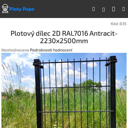
Přejít
Náku
Hledat
na
Přihlášen
obsah
koší
Kód:
835
Plotový dílec 2D RAL7016 Antracit-
2230x2500mm
Průměrné
Neohodnoceno
Podrobnosti hodnocení
hodnocení
produktu
je
0,0
z
5
hvězdiček.