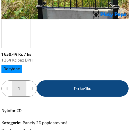
1 650,44 Kč
/ ks
1 364 Kč bez DPH
Měrná
Do týdne
cena:
Do košíku
Nylofor 2D
Kategorie
:
Panely 2D poplastované