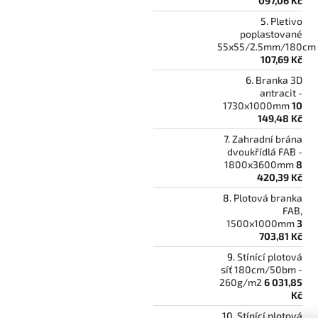
097,06 Kč
Pletivo
poplastované
55x55/2.5mm/180cm
107,69 Kč
Branka 3D
antracit -
1730x1000mm
10
149,48 Kč
Zahradní brána
dvoukřídlá FAB -
1800x3600mm
8
420,39 Kč
Plotová branka
FAB,
1500x1000mm
3
703,81 Kč
Stínící plotová
síť 180cm/50bm -
260g/m2
6 031,85
Kč
Stínící plotová