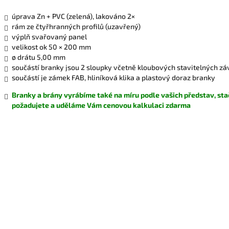
úprava Zn + PVC (zelená), lakováno 2×
rám ze čtyřhranných profilů (uzavřený)
výplň svařovaný panel
velikost ok 50 × 200 mm
ø drátu 5,00 mm
součástí branky jsou 2 sloupky včetně kloubových stavitelných z
součástí je zámek FAB, hliníková klika a plastový doraz branky
Branky a brány vyrábíme také na míru podle vašich představ, sta
požadujete a uděláme Vám cenovou kalkulaci zdarma