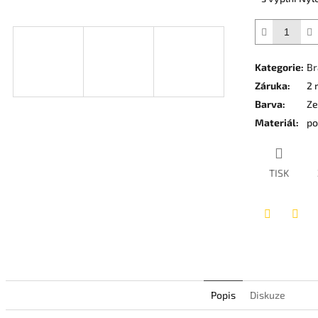
5
hvězdiček.
Kategorie
:
Br
Záruka
:
2 
Barva
:
Ze
Materiál
:
po
TISK
Twitter
Face
Popis
Diskuze