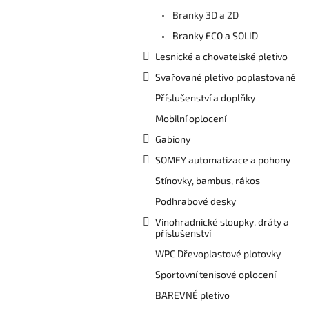
a
Branky 3D a 2D
n
e
Branky ECO a SOLID
l
Lesnické a chovatelské pletivo
Svařované pletivo poplastované
Příslušenství a doplňky
Mobilní oplocení
Gabiony
SOMFY automatizace a pohony
Stínovky, bambus, rákos
Podhrabové desky
Vinohradnické sloupky, dráty a
příslušenství
WPC Dřevoplastové plotovky
Sportovní tenisové oplocení
BAREVNÉ pletivo