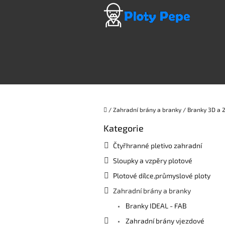
Přejít
na
obsah
Domů
/
Zahradní brány a branky
/
Branky 3D a 
P
Kategorie
Přeskočit
o
kategorie
s
Čtyřhranné pletivo zahradní
t
Sloupky a vzpěry plotové
r
a
Plotové dílce,průmyslové ploty
n
Zahradní brány a branky
n
í
Branky IDEAL - FAB
p
Zahradní brány vjezdové