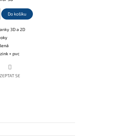
Do košíku
anky 3D a 2D
roky
lená
zink + pvc
ZEPTAT SE
book