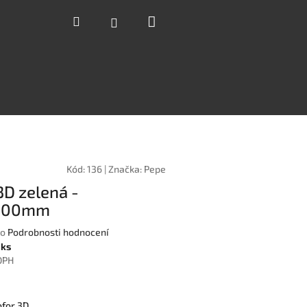
Nákupní
Hledat
Přihlášení
košík
Kód:
136
|
Značka:
Pepe
3D zelená -
000mm
o
Podrobnosti hodnocení
 ks
DPH
ofor 3D