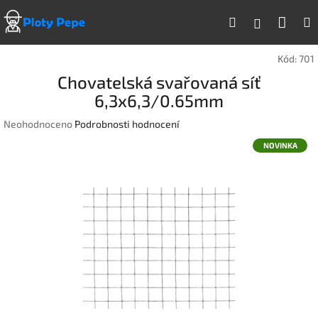
Přejít
Náku
Hledat
na
Přihlášen
obsah
koší
Kód:
701
Chovatelská svařovaná síť
6,3x6,3/0.65mm
Průměrné
Neohodnoceno
Podrobnosti hodnocení
hodnocení
NOVINKA
produktu
je
0,0
z
5
hvězdiček.