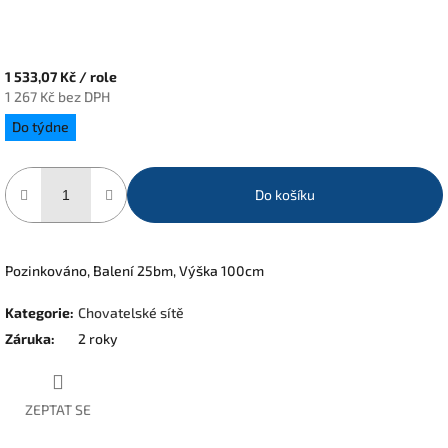
1 533,07 Kč
/ role
1 267 Kč bez DPH
Měrná
Do týdne
cena:
Do košíku
Pozinkováno, Balení 25bm, Výška 100cm
Kategorie
:
Chovatelské sítě
Záruka
:
2 roky
ZEPTAT SE