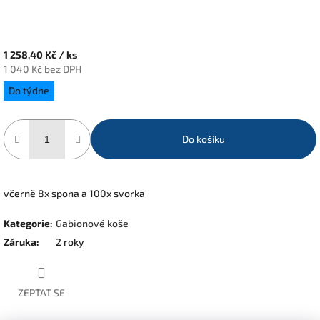
1 258,40 Kč
/ ks
1 040 Kč bez DPH
Měrná
Do týdne
cena:
Do košíku
včerně 8x spona a 100x svorka
Kategorie
:
Gabionové koše
Záruka
:
2 roky
ZEPTAT SE