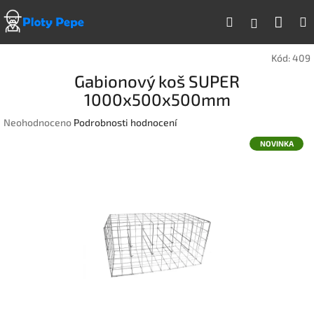
Přejít
Náku
Hledat
na
Přihlášen
obsah
koší
Kód:
409
Gabionový koš SUPER
1000x500x500mm
Průměrné
Neohodnoceno
Podrobnosti hodnocení
hodnocení
NOVINKA
produktu
je
0,0
z
5
hvězdiček.