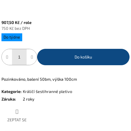
907,50 Kč
/ role
750 Kč bez DPH
Měrná
Do týdne
cena:
Do košíku
Pozinkováno, balení 50bm, výška 100cm
Kategorie
:
Králičí šestihranné pletivo
Záruka
:
2 roky
ZEPTAT SE