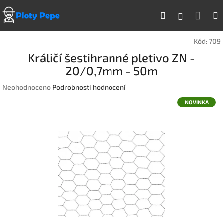
Přejít
Náku
Hledat
na
Přihlášen
obsah
koší
Kód:
709
Králičí šestihranné pletivo ZN -
20/0,7mm - 50m
Průměrné
Neohodnoceno
Podrobnosti hodnocení
hodnocení
NOVINKA
produktu
je
0,0
z
5
hvězdiček.