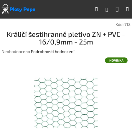
Přejít
Náku
Hledat
na
Přihlášen
obsah
koší
Kód:
712
Králičí šestihranné pletivo ZN + PVC -
16/0,9mm - 25m
Průměrné
Neohodnoceno
Podrobnosti hodnocení
hodnocení
NOVINKA
produktu
je
0,0
z
5
hvězdiček.