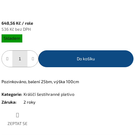
648,56 Kč
/ role
536 Kč bez DPH
Měrná
Skladem
cena:
Do košíku
Pozinkováno, balení 25bm, výška 100cm
Kategorie
:
Králičí šestihranné pletivo
Záruka
:
2 roky
ZEPTAT SE