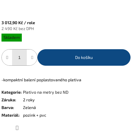
3 012,90 Kč
/ role
2 490 Kč bez DPH
Měrná
Skladem
cena:
Do košíku
-kompaktní balení poplastovaného pletiva
Kategorie
:
Pletivo na metry bez ND
Záruka
:
2 roky
Barva
:
Zelená
Materiál
:
pozink + pvc