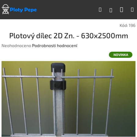
Přejít
Náku
Hledat
na
Přihlášen
obsah
koší
Kód:
196
Plotový dílec 2D Zn. - 630x2500mm
Průměrné
Neohodnoceno
Podrobnosti hodnocení
hodnocení
NOVINKA
produktu
je
0,0
z
5
hvězdiček.