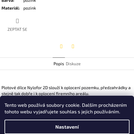
Barva
:
pozink
Materiál
:
pozink
ZEPTAT SE
Twitter
Facebook
Popis
Diskuze
Plotové dílce Nylofor 2D slouží k oplocení pozemku, předzahrádky a
stejně tak dobře i k oplocení firemního areálu.
Alternativa bez prolisu na plotové dílce 3D
Tento web používá soubory cookie. Dalším procházením
Rozměr oka: 50 x 200mm
tohoto webu vyjadřujete souhlas s jejich používáním.
Průměr drátu: svislé 5mm, vodorovné 2 x 6mm
Šířka panelu: 2500mm
Vhodné sloupky pro toto průmyslové oplocení: 60 x 40mm žárově
Nastavení
pozinkované/Zn. + vypalovaná barva