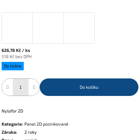
626,78 Kč
/ ks
518 Kč bez DPH
Měrná
Do týdne
cena:
Do košíku
Nylofor 2D
Kategorie
:
Panel 2D pozinkované
Záruka
:
2 roky