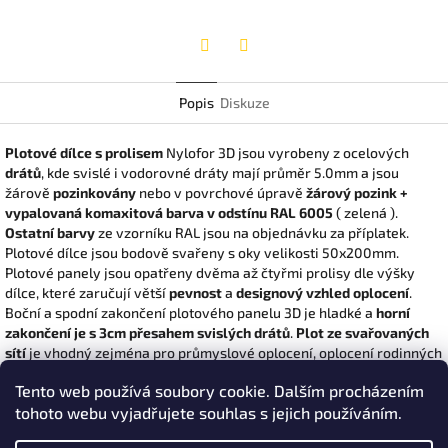
Twitter
Facebook
Popis
Diskuze
Plotové dílce s prolisem
Nylofor 3D jsou vyrobeny z ocelových
drátů
, kde svislé i vodorovné dráty mají průměr 5.0mm a jsou
žárově
pozinkovány
nebo v povrchové úpravě
žárový pozink +
vypalovaná komaxitová barva v odstínu RAL 6005
( zelená ).
Ostatní barvy
ze vzorníku RAL jsou na objednávku za příplatek.
Plotové dílce jsou bodově svařeny s oky velikosti 50x200mm.
Plotové panely jsou opatřeny dvěma až čtyřmi prolisy dle výšky
dílce, které zaručují větší
pevnost
a
designový vzhled oplocení
.
Boční a spodní zakončení plotového panelu 3D je hladké a
horní
zakončení je s 3cm přesahem svislých drátů
.
Plot ze svařovaných
sítí
je vhodný zejména pro průmyslové oplocení, oplocení rodinných
domů, oplocení parků, oplocení školy, nebo oplocení sportovních či
Tento web používá soubory cookie. Dalším procházením
vojenských areálů. A také všude tam, kde je požádováno maximální
tohoto webu vyjadřujete souhlas s jejich používáním.
zabezpečení s důrazem na vzhled a
reprezentativnost
objektu. K
těmto plotovým panelům dodáváme také systémové
brány a branky