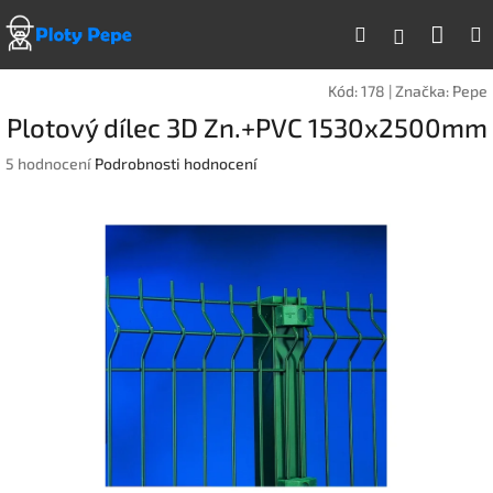
Přejít
Náku
Hledat
na
Přihlášen
obsah
koší
Kód:
178
|
Značka:
Pepe
Plotový dílec 3D Zn.+PVC 1530x2500mm
Průměrné
5 hodnocení
Podrobnosti hodnocení
hodnocení
produktu
je
3,4
z
5
hvězdiček.