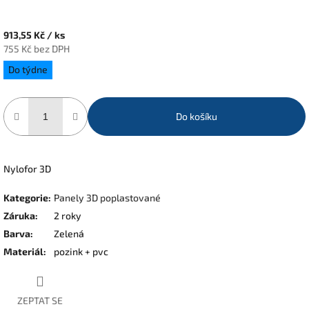
913,55 Kč
/ ks
755 Kč bez DPH
Měrná
Do týdne
cena:
Do košíku
Nylofor 3D
Kategorie
:
Panely 3D poplastované
Záruka
:
2 roky
Barva
:
Zelená
Materiál
:
pozink + pvc
ZEPTAT SE