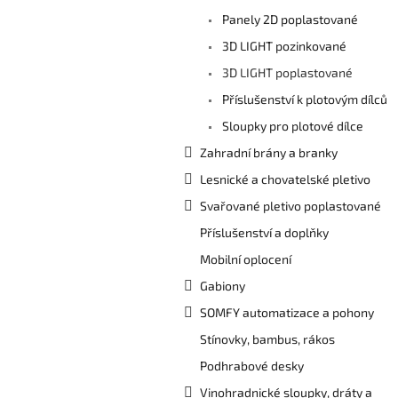
a
Panely 2D poplastované
n
e
3D LIGHT pozinkované
l
3D LIGHT poplastované
Příslušenství k plotovým dílců
Sloupky pro plotové dílce
Zahradní brány a branky
Lesnické a chovatelské pletivo
Svařované pletivo poplastované
Příslušenství a doplňky
Mobilní oplocení
Gabiony
SOMFY automatizace a pohony
Stínovky, bambus, rákos
Podhrabové desky
Vinohradnické sloupky, dráty a