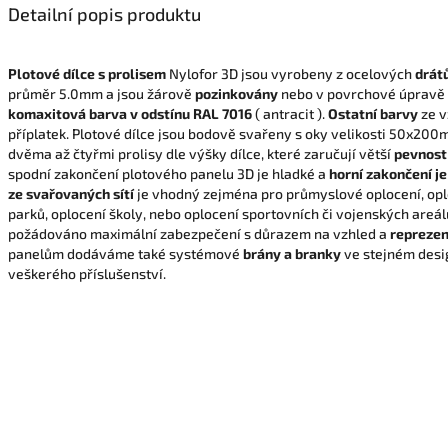
Detailní popis produktu
Plotové dílce s prolisem
Nylofor 3D jsou vyrobeny z ocelových
drát
průměr 5.0mm a jsou žárově
pozinkovány
nebo v povrchové úpravě
komaxitová barva v odstínu RAL 7016
( antracit ).
Ostatní barvy
ze v
příplatek. Plotové dílce jsou bodově svařeny s oky velikosti 50x200
dvěma až čtyřmi prolisy dle výšky dílce, které zaručují větší
pevnost
spodní zakončení plotového panelu 3D je hladké a
horní zakončení j
ze svařovaných sítí
je vhodný zejména pro průmyslové oplocení, opl
parků, oplocení školy, nebo oplocení sportovních či vojenských areál
požádováno maximální zabezpečení s důrazem na vzhled a
reprezen
panelům dodáváme také systémové
brány a branky
ve stejném desi
veškerého příslušenství.