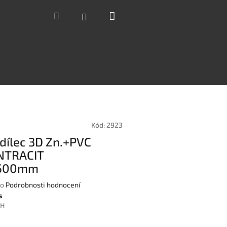
Nákupní
Hledat
Přihlášení
košík
Kód:
2923
 dílec 3D Zn.+PVC
NTRACIT
2500mm
o
Podrobnosti hodnocení
s
PH