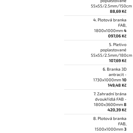
poplastované
55x55/2.5mm/150cm
88,69 Kč
Plotová branka
FAB,
1800x1000mm
4
097,06 Kč
Pletivo
poplastované
55x55/2.5mm/180cm
107,69 Kč
Branka 3D
antracit -
1730x1000mm
10
149,48 Kč
Zahradní brána
dvoukřídlá FAB -
1800x3600mm
8
420,39 Kč
Plotová branka
FAB,
1500x1000mm
3