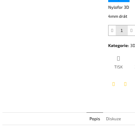
z
Nylofor 3D
5
4mm drát
hvězdiček.
Kategorie
:
3D
TISK
Twitter
Face
Popis
Diskuze