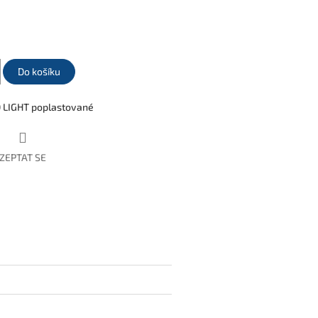
Do košíku
 LIGHT poplastované
ZEPTAT SE
book