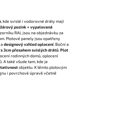
ů
, kde svislé i vodorovné dráty mají
žárový pozink + vypalovaná
zorníku RAL jsou na objednávku za
mm. Plotové panely jsou opatřeny
a
designový vzhled oplocení
. Boční a
e s 3cm přesahem svislých drátů
.
Plot
ocení rodinných domů, oplocení
ů. A také všude tam, kde je
tativnost
objektu. K těmto plotovým
gnu i povrchové úpravě včetně