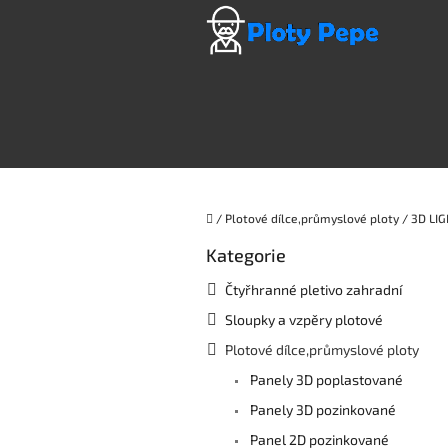
Přejít
na
obsah
Domů
/
Plotové dílce,průmyslové ploty
/
3D LI
P
Kategorie
Přeskočit
o
kategorie
s
Čtyřhranné pletivo zahradní
t
Sloupky a vzpěry plotové
r
a
Plotové dílce,průmyslové ploty
n
Panely 3D poplastované
n
í
Panely 3D pozinkované
p
Panel 2D pozinkované