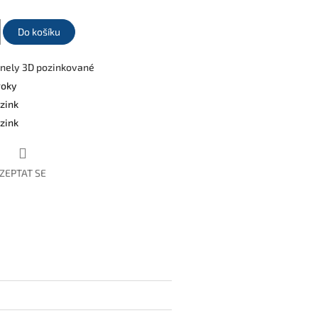
Do košíku
nely 3D pozinkované
roky
zink
zink
ZEPTAT SE
book