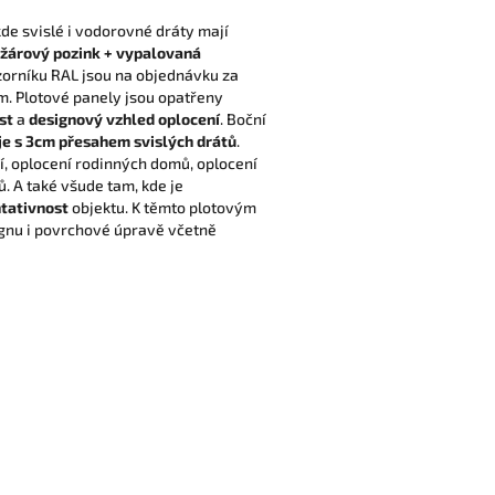
 kde svislé i vodorovné dráty mají
žárový pozink + vypalovaná
orníku RAL jsou na objednávku za
m. Plotové panely jsou opatřeny
st
a
designový vzhled oplocení
. Boční
je s 3cm přesahem svislých drátů
.
, oplocení rodinných domů, oplocení
ů. A také všude tam, kde je
tativnost
objektu. K těmto plotovým
gnu i povrchové úpravě včetně