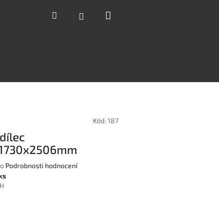
Nákupní
Hledat
Přihlášení
košík
Kód:
187
dílec
/1730x2506mm
o
Podrobnosti hodnocení
ks
PH