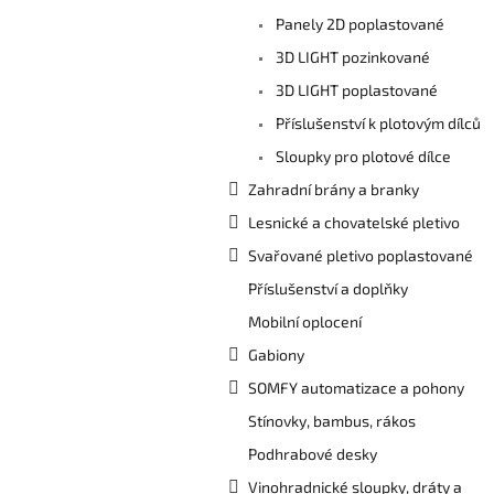
a
Panely 2D poplastované
n
e
3D LIGHT pozinkované
l
3D LIGHT poplastované
Příslušenství k plotovým dílců
Sloupky pro plotové dílce
Zahradní brány a branky
Lesnické a chovatelské pletivo
Svařované pletivo poplastované
Příslušenství a doplňky
Mobilní oplocení
Gabiony
SOMFY automatizace a pohony
Stínovky, bambus, rákos
Podhrabové desky
Vinohradnické sloupky, dráty a