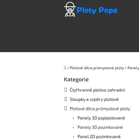
Přejít
na
obsah
Domů
/
Plotové dílce,průmyslové ploty
/
Panely
P
Kategorie
Přeskočit
o
kategorie
s
Čtyřhranné pletivo zahradní
t
Sloupky a vzpěry plotové
r
a
Plotové dílce,průmyslové ploty
n
Panely 3D poplastované
n
í
Panely 3D pozinkované
p
Panel 2D pozinkované