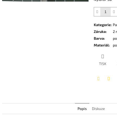
5
hvězdiček.
Kategorie
:
Pa
Záruka
:
2 
Barva
:
po
Materiál
:
po
TISK
Twitter
Face
Popis
Diskuze