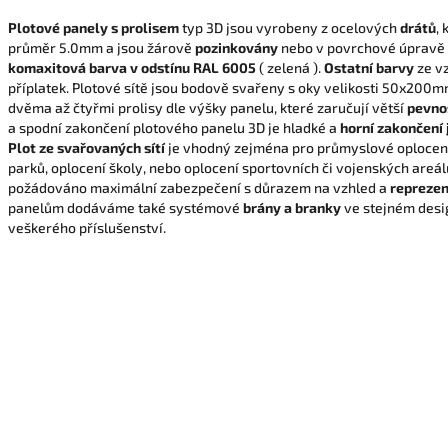
Plotové panely s prolisem
typ 3D jsou vyrobeny z ocelových
drátů
,
průměr 5.0mm a jsou žárově
pozinkovány
nebo v povrchové úpravě
komaxitová barva v odstínu RAL 6005
( zelená ).
Ostatní barvy
ze vz
příplatek. Plotové sítě jsou bodově svařeny s oky velikosti 50x200m
dvěma až čtyřmi prolisy dle výšky panelu, které zaručují větší
pevno
a spodní zakončení plotového panelu 3D je hladké a
horní zakončení 
Plot ze svařovaných sítí
je vhodný zejména pro průmyslové oplocení
parků, oplocení školy, nebo oplocení sportovních či vojenských areál
požádováno maximální zabezpečení s důrazem na vzhled a
reprezen
panelům dodáváme také systémové
brány a branky
ve stejném desi
veškerého příslušenství.