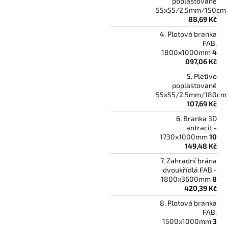
poplastované
55x55/2.5mm/150cm
88,69 Kč
Plotová branka
FAB,
1800x1000mm
4
097,06 Kč
Pletivo
poplastované
55x55/2.5mm/180cm
107,69 Kč
Branka 3D
antracit -
1730x1000mm
10
149,48 Kč
Zahradní brána
dvoukřídlá FAB -
1800x3600mm
8
420,39 Kč
Plotová branka
FAB,
1500x1000mm
3