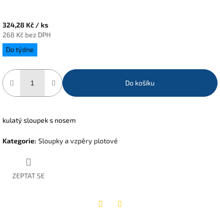
324,28 Kč
/ ks
268 Kč bez DPH
Měrná
Do týdne
cena:
Do košíku
kulatý sloupek s nosem
Kategorie
:
Sloupky a vzpěry plotové
ZEPTAT SE
Twitter
Facebook