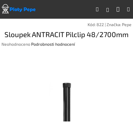
Přejít
Náku
Hledat
na
Přihlášen
obsah
koší
Kód:
822
|
Značka:
Pepe
Sloupek ANTRACIT Pilclip 48/2700mm
Průměrné
Neohodnoceno
Podrobnosti hodnocení
hodnocení
produktu
je
0,0
z
5
hvězdiček.