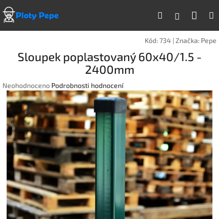
Přejít
Náku
Hledat
na
Přihlášen
obsah
koší
Kód:
734
|
Značka:
Pepe
Sloupek poplastovaný 60x40/1.5 -
2400mm
Průměrné
Neohodnoceno
Podrobnosti hodnocení
hodnocení
produktu
je
0,0
z
5
hvězdiček.