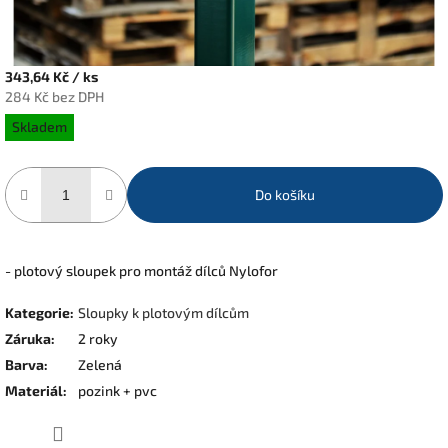
343,64 Kč
/ ks
284 Kč bez DPH
Měrná
Skladem
cena:
Do košíku
- plotový sloupek pro montáž dílců Nylofor
Kategorie
:
Sloupky k plotovým dílcům
Záruka
:
2 roky
Barva
:
Zelená
Materiál
:
pozink + pvc