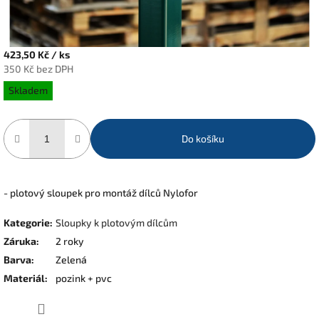
423,50 Kč
/ ks
350 Kč bez DPH
Měrná
Skladem
cena:
Do košíku
- plotový sloupek pro montáž dílců Nylofor
Kategorie
:
Sloupky k plotovým dílcům
Záruka
:
2 roky
Barva
:
Zelená
Materiál
:
pozink + pvc