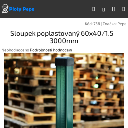
Přejít
Náku
Hledat
na
Přihlášen
obsah
koší
Kód:
736
|
Značka:
Pepe
Sloupek poplastovaný 60x40/1.5 -
3000mm
Průměrné
Neohodnoceno
Podrobnosti hodnocení
hodnocení
produktu
je
0,0
z
5
hvězdiček.