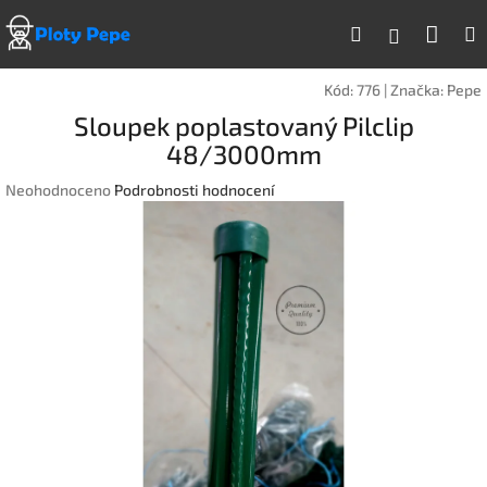
Přejít
Náku
Hledat
na
Přihlášen
obsah
koší
Kód:
776
|
Značka:
Pepe
Sloupek poplastovaný Pilclip
48/3000mm
Průměrné
Neohodnoceno
Podrobnosti hodnocení
hodnocení
produktu
je
0,0
z
5
hvězdiček.