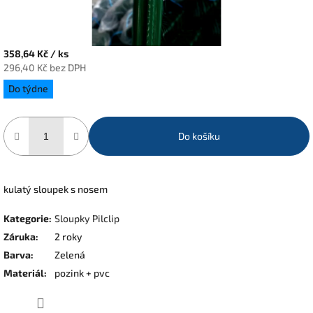
358,64 Kč
/ ks
296,40 Kč bez DPH
Měrná
Do týdne
cena:
Do košíku
kulatý sloupek s nosem
Kategorie
:
Sloupky Pilclip
Záruka
:
2 roky
Barva
:
Zelená
Materiál
:
pozink + pvc