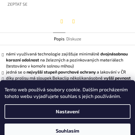
ZEPTAT SE
Twitter
Facebook
Popis
Diskuze
námi využívaná technologie zajišťuje minimálně
dvojnásobnou
korozní odolnost
na železných a pozinkovaných materiálech
(testováno v komoře solnou mlhou)
jedná se o
nejvyšší stupeň povrchové ochrany
a lakování v ČR
díky prolisu má sloupek Bekaclip několikanásobně
vyšší pevnost
a tuhost
vůči běžnému kulatému sloupku (např. ø sloupku Bekaclip
Tento web používá soubory cookie. Dalším procházením
s montážní lišou 48 mm se vyrovná běžnému kulatému sloupku o
tohoto webu vyjadřujete souhlas s jejich používáním.
ø 60 mm)
instalace oplocení
na sloupky Bekaclip s nosem
je
sofistikovanější a uživatelsky příznivější
v porovnání s kulatým
Nastavení
sloupkem
Z
Souhlasím
Copyright 2026
Ploty Pepe
. Všechna práva vyhrazena.