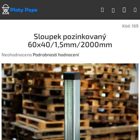
Přejít
Náku
Hledat
na
Přihlášen
obsah
koší
Kód:
169
Sloupek pozinkovaný
60x40/1,5mm/2000mm
Průměrné
Neohodnoceno
Podrobnosti hodnocení
hodnocení
produktu
je
0,0
z
5
hvězdiček.