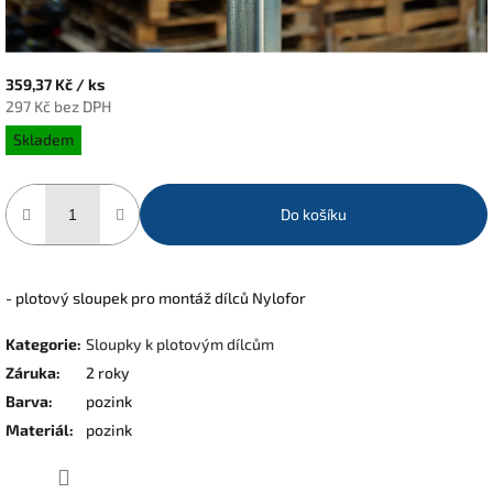
359,37 Kč
/ ks
297 Kč bez DPH
Měrná
Skladem
cena:
Do košíku
- plotový sloupek pro montáž dílců Nylofor
Kategorie
:
Sloupky k plotovým dílcům
Záruka
:
2 roky
Barva
:
pozink
Materiál
:
pozink