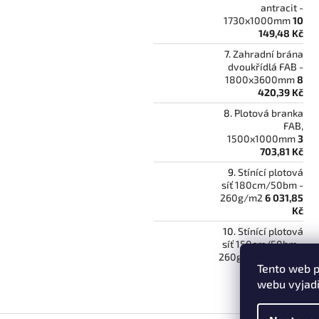
antracit -
1730x1000mm
10
149,48 Kč
Zahradní brána
dvoukřídlá FAB -
1800x3600mm
8
420,39 Kč
Plotová branka
FAB,
1500x1000mm
3
703,81 Kč
Stínící plotová
síť 180cm/50bm -
260g/m2
6 031,85
Kč
Stínící plotová
síť 150cm/50bm -
260g/m2
5 026,34
Tento web p
Kč
webu vyjadř