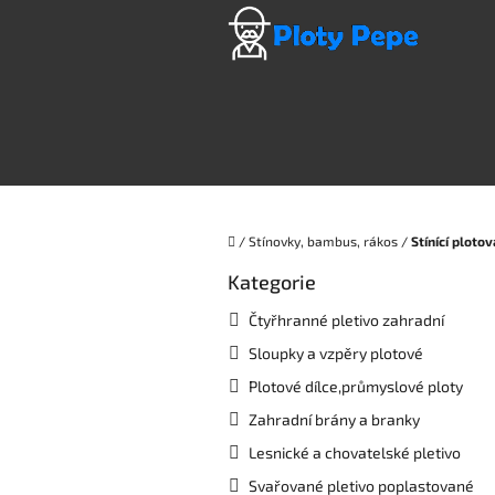
Přejít
na
obsah
Domů
/
Stínovky, bambus, rákos
/
Stínící plot
P
Kategorie
Přeskočit
o
kategorie
s
Čtyřhranné pletivo zahradní
t
Sloupky a vzpěry plotové
r
a
Plotové dílce,průmyslové ploty
n
Zahradní brány a branky
n
í
Lesnické a chovatelské pletivo
p
Svařované pletivo poplastované