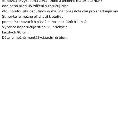
Stínovka je vyrobena z kvalitního a lehkého materiálu HDPE,
odolného proti UV záření a zaručujícího
dlouholetou stálost.Stínovky mají nahoře i dole oka pro snadnější mon
Stínovku je možno přichytit k pletivu
pomocí stahovacích pásků nebo speciálních klipsů.
Výrobce doporučuje stínovku přichytit
každých 40 cm.
Dále je možná montáž vázacím drátem.