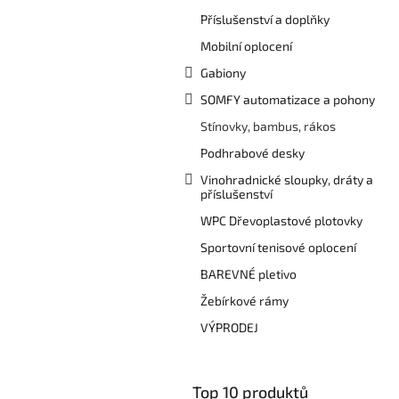
a
Příslušenství a doplňky
n
e
Mobilní oplocení
l
Gabiony
SOMFY automatizace a pohony
Stínovky, bambus, rákos
Podhrabové desky
Vinohradnické sloupky, dráty a
příslušenství
WPC Dřevoplastové plotovky
Sportovní tenisové oplocení
BAREVNÉ pletivo
Žebírkové rámy
VÝPRODEJ
Top 10 produktů