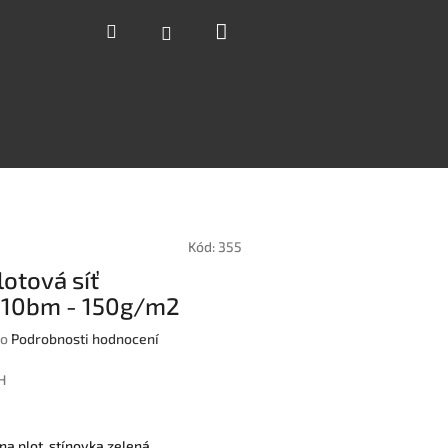
Nákupní
Hledat
Přihlášení
košík
Kód:
355
plotová síť
10bm - 150g/m2
o
Podrobnosti hodnocení
H
na plot, stínovka zelená