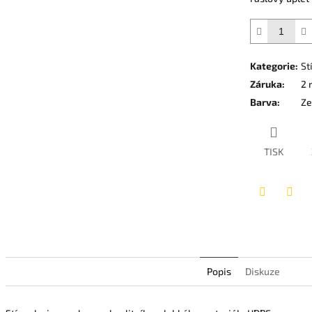
5
hvězdiček.
Kategorie
:
St
Záruka
:
2 
Barva
:
Ze
TISK
Twitter
Face
Popis
Diskuze