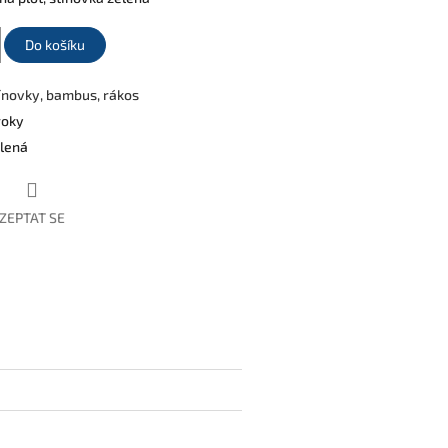
Do košíku
ínovky, bambus, rákos
roky
lená
ZEPTAT SE
book