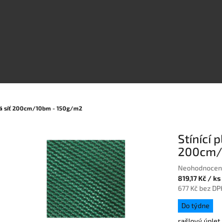
ová síť 200cm/10bm - 150g/m2
Stínící 
200cm/
Průměrné
Neohodnocen
hodnocení
819,17 Kč
/ ks
produktu
677 Kč bez DP
je
Měrná
Do týdne
0,0
cena:
z
rašlový úplet 