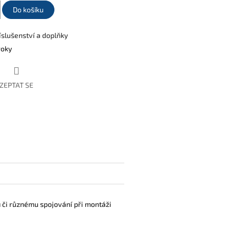
Do košíku
íslušenství a doplňky
roky
ZEPTAT SE
book
u
či různému spojování při montáži