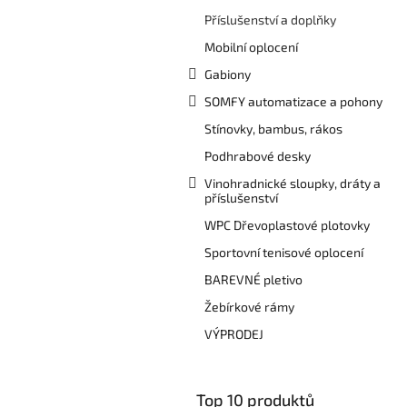
a
Příslušenství a doplňky
n
e
Mobilní oplocení
l
Gabiony
SOMFY automatizace a pohony
Stínovky, bambus, rákos
Podhrabové desky
Vinohradnické sloupky, dráty a
příslušenství
WPC Dřevoplastové plotovky
Sportovní tenisové oplocení
BAREVNÉ pletivo
Žebírkové rámy
VÝPRODEJ
Top 10 produktů