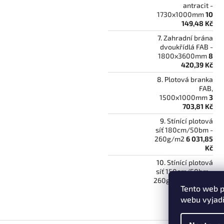
antracit -
1730x1000mm
10
149,48 Kč
Zahradní brána
dvoukřídlá FAB -
1800x3600mm
8
420,39 Kč
Plotová branka
FAB,
1500x1000mm
3
703,81 Kč
Stínící plotová
síť 180cm/50bm -
260g/m2
6 031,85
Kč
Stínící plotová
síť 150cm/50bm -
260g/m2
5 026,34
Tento web p
Kč
webu vyjadř