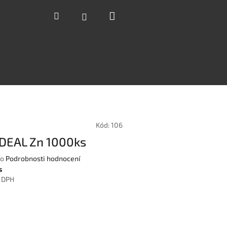
Nákupní
Hledat
Přihlášení
košík
Kód:
106
IDEAL Zn 1000ks
o
Podrobnosti hodnocení
s
z DPH