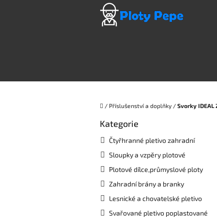
Přejít
na
obsah
Domů
/
Příslušenství a doplňky
/
Svorky IDEAL 
P
Kategorie
Přeskočit
o
kategorie
s
Čtyřhranné pletivo zahradní
t
Sloupky a vzpěry plotové
r
a
Plotové dílce,průmyslové ploty
n
Zahradní brány a branky
n
í
Lesnické a chovatelské pletivo
p
Svařované pletivo poplastované