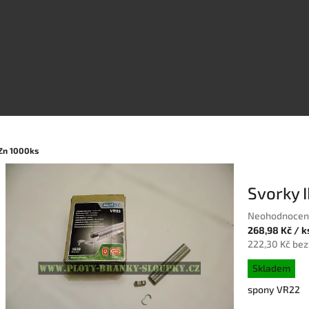
Zn 1000ks
Svorky 
Průměrné
Neohodnocen
hodnocení
268,98 Kč
/ k
produktu
222,30 Kč be
je
Měrná
Skladem
0,0
cena:
z
spony VR22
5