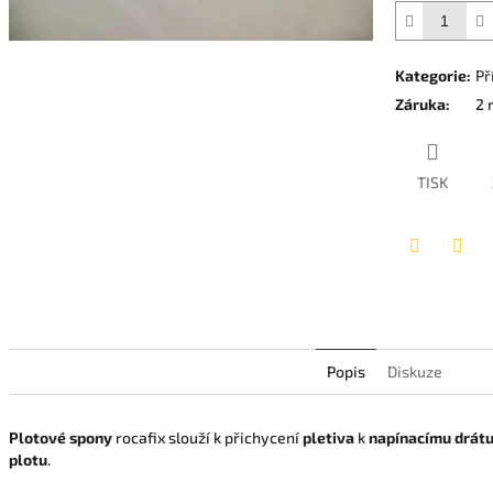
hvězdiček.
Kategorie
:
Př
Záruka
:
2 
TISK
Twitter
Face
Popis
Diskuze
Plotové spony
rocafix slouží k přichycení
pletiva
k
napínacímu drát
plotu
.