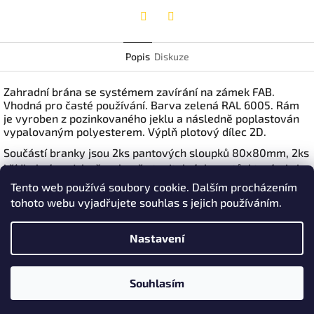
Twitter
Facebook
Popis
Diskuze
Zahradní brána se systémem zavírání na zámek FAB.
Vhodná pro časté používání. Barva zelená RAL 6005. Rám
je vyroben z pozinkovaného jeklu a následně poplastován
vypalovaným polyesterem. Výplň plotový dílec 2D.
Součástí branky jsou 2ks pantových sloupků 80x80mm, 2ks
křídlo brány, 4 ks šroubově stavitelných pantů, kterými si
můžete nastavit přesné uložení, náklon křídel, atd. Součástí
Tento web používá soubory cookie. Dalším procházením
balení je i vložka FAB se 3 klíči.
tohoto webu vyjadřujete souhlas s jejich používáním.
Dostupné výšky: 100, 120, 140, 160, 180 a 200 cm.
Nastavení
Šíře průjezdu 350cm.
Z
Souhlasím
á
Copyright 2026
Ploty Pepe
. Všechna práva vyhrazena.
Vytvořil Shoptet
p