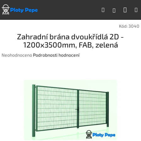
Přejít
Náku
Hledat
na
Přihlášen
obsah
koší
Kód:
3040
Zahradní brána dvoukřídlá 2D -
1200x3500mm, FAB, zelená
Průměrné
Neohodnoceno
Podrobnosti hodnocení
hodnocení
produktu
je
0,0
z
5
hvězdiček.