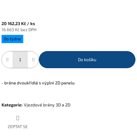
20 162,23 Kč
/ ks
16 663 Kč bez DPH
Měrná
Do týdne
cena:
Do košíku
- brána dvoukřídlá s výplní 2D panelu
Kategorie
:
Vjezdové brány 3D a 2D
ZEPTAT SE