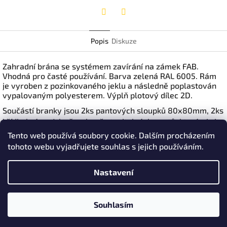
Twitter
Facebook
Popis
Diskuze
Zahradní brána se systémem zavírání na zámek FAB.
Vhodná pro časté používání. Barva zelená RAL 6005. Rám
je vyroben z pozinkovaného jeklu a následně poplastován
vypalovaným polyesterem. Výplň plotový dílec 2D.
Součástí branky jsou 2ks pantových sloupků 80x80mm, 2ks
křídlo brány, 4 ks šroubově stavitelných pantů, kterými si
můžete nastavit přesné uložení, náklon křídel, atd. Součástí
Tento web používá soubory cookie. Dalším procházením
balení je i vložka FAB se 3 klíči.
tohoto webu vyjadřujete souhlas s jejich používáním.
Dostupné výšky: 100, 120, 140, 160, 180 a 200 cm.
Nastavení
Šíře průjezdu 350cm.
Z
Souhlasím
á
Copyright 2026
Ploty Pepe
. Všechna práva vyhrazena.
Vytvořil Shoptet
p