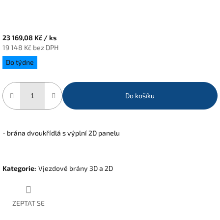
23 169,08 Kč
/ ks
19 148 Kč bez DPH
Měrná
Do týdne
cena:
Do košíku
- brána dvoukřídlá s výplní 2D panelu
Kategorie
:
Vjezdové brány 3D a 2D
ZEPTAT SE