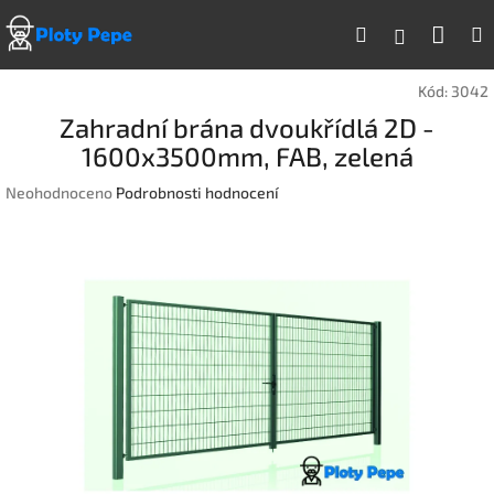
Přejít
Náku
Hledat
na
Přihlášen
obsah
koší
Kód:
3042
Zahradní brána dvoukřídlá 2D -
1600x3500mm, FAB, zelená
Průměrné
Neohodnoceno
Podrobnosti hodnocení
hodnocení
produktu
je
0,0
z
5
hvězdiček.