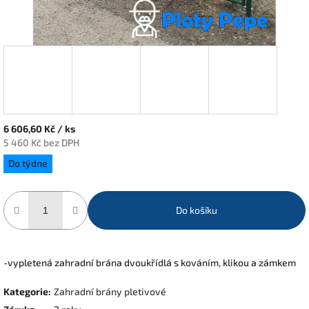
6 606,60 Kč
/ ks
5 460 Kč bez DPH
Měrná
Do týdne
cena:
Do košíku
-vypletená zahradní brána dvoukřídlá s kováním, klikou a zámkem
Kategorie
:
Zahradní brány pletivové