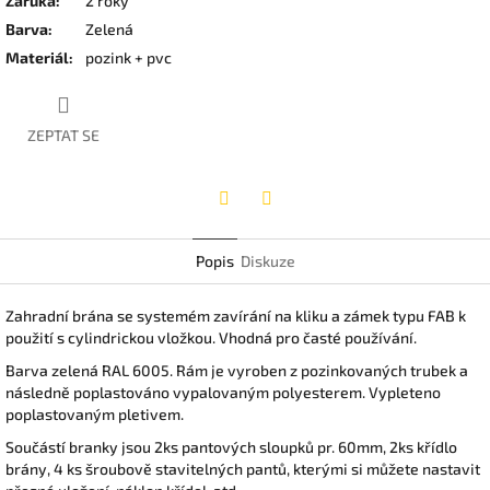
Záruka
:
2 roky
Barva
:
Zelená
Materiál
:
pozink + pvc
ZEPTAT SE
Twitter
Facebook
Popis
Diskuze
Zahradní brána se systemém zavírání na kliku a zámek typu FAB k
použití s cylindrickou vložkou. Vhodná pro časté používání.
Barva zelená RAL 6005. Rám je vyroben z pozinkovaných trubek a
následně poplastováno vypalovaným polyesterem. Vypleteno
poplastovaným pletivem.
Součástí branky jsou 2ks pantových sloupků pr. 60mm, 2ks křídlo
brány, 4 ks šroubově stavitelných pantů, kterými si můžete nastavit